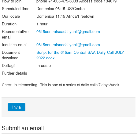
How to join
phone +1-605-475-6333 Access code 134679
Scheduled time
Domenica 06:15 US/Central
Ora locale
Domenica 11:15 Africa/Freetown
Duration
1 hour
Representative
0615centralsaadailycall@gmail.com
email
Inquiries email
0615centralsaadailycall@gmail.com
Document
Script for the 615am Central SAA Daily Call JULY
download
2022.docx
Dettagli
In corso
Further details
Check-in telemeeting. This is one of a series of daily calls 7 days/week.
Invia
Submit an email