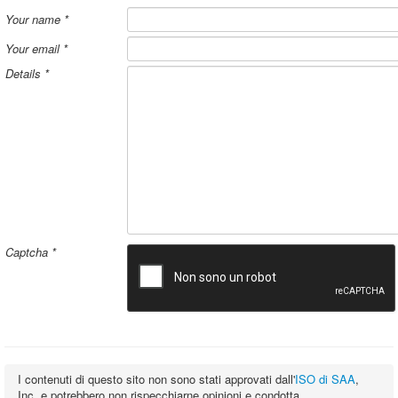
Your name
*
Your email
*
Details
*
Captcha
*
I contenuti di questo sito non sono stati approvati dall'
ISO di SAA
,
Inc. e potrebbero non rispecchiarne opinioni e condotta.