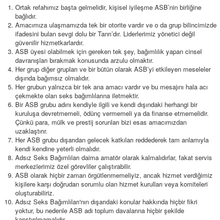
Ortak refahımız başta gelmelidir, kişisel iyileşme ASB’nin birliğine
bağlıdır.
Amacımıza ulaşmamızda tek bir otorite vardır ve o da grup bilincimizde
ifadesini bulan sevgi dolu bir Tanrı’dır. Liderlerimiz yönetici değil
güvenilir hizmetkarlardır.
ASB üyesi olabilmek için gereken tek şey, bağımlılık yapan cinsel
davranışları bırakmak konusunda arzulu olmaktır.
Her grup diğer grupları ve bir bütün olarak ASB’yi etkileyen meseleler
dışında bağımsız olmalıdır.
Her grubun yalnızca bir tek ana amacı vardır ve bu mesajını hala acı
çekmekte olan seks bağımlılarına iletmektir.
Bir ASB grubu adını kendiyle ilgili ve kendi dışındaki herhangi bir
kuruluşa devretmemeli, ödünç vermemeli ya da finanse etmemelidir.
Çünkü para, mülk ve prestij sorunları bizi esas amacımızdan
uzaklaştırır.
Her ASB grubu dışarıdan gelecek katkıları reddederek tam anlamıyla
kendi kendine yeterli olmalıdır.
Adsız Seks Bağımlıları daima amatör olarak kalmalıdırlar, fakat servis
merkezlerimiz özel görevliler çalıştırabilir.
ASB olarak hiçbir zaman örgütlenmemeliyiz, ancak hizmet verdiğimiz
kişilere karşı doğrudan sorumlu olan hizmet kurulları veya komiteleri
oluşturabiliriz.
Adsız Seks Bağımlıları'nın dışarıdaki konular hakkında hiçbir fikri
yoktur, bu nedenle ASB adı toplum davalarına hiçbir şekilde
karıştırılmamalıdır.