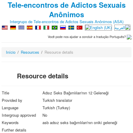
Tele-encontros de Adictos Sexuais
Anônimos
Intergrupo de Tele-encontros de Adictos Sexuais Anônimos (ASA)
Você pode nos ajudar a concluir a tradução Português?
Início
Resources
Resource details
Resource details
Title
Adsız Seks Bağımlıları'nın 12 Geleneği
Provided by
Turkish translator
Language
Turkish (Turkey)
Intergroup approved
No
Keywords
asb adsız seks bağımlıları'nın oniki geleneği
Further details