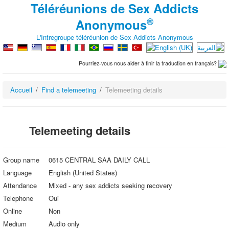
Téléréunions de Sex Addicts
®
Anonymous
L'Intregroupe téléréunion de Sex Addicts Anonymous
Pourriez-vous nous aider à finir la traduction en français?
Accueil
Find a telemeeting
Telemeeting details
Telemeeting details
Group name
0615 CENTRAL SAA DAILY CALL
Language
English (United States)
Attendance
Mixed - any sex addicts seeking recovery
Telephone
Oui
Online
Non
Medium
Audio only