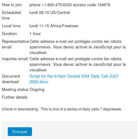
How to join
phone +1-605-475-6333 access code 134679
Scheduled
lundi 06:15 US/Central
time
Local time
lundi 11:15 Africa/Freetown
Duration
1 hour
Representative
Cette adresse e-mail est protégée contre les robots
email
spammeurs. Vous devez activer le JavaScript pour la
visualiser.
Inquiries email
Cette adresse e-mail est protégée contre les robots
spammeurs. Vous devez activer le JavaScript pour la
visualiser.
Document
Script for the 615am Central SAA Daily Call JULY
download
2022.docx
Meeting status
Ongoing
Further details
Check-in telemeeting. This is one of a series of daily calls 7 days/week.
Envoyer